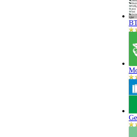
BT
Mo
Ge