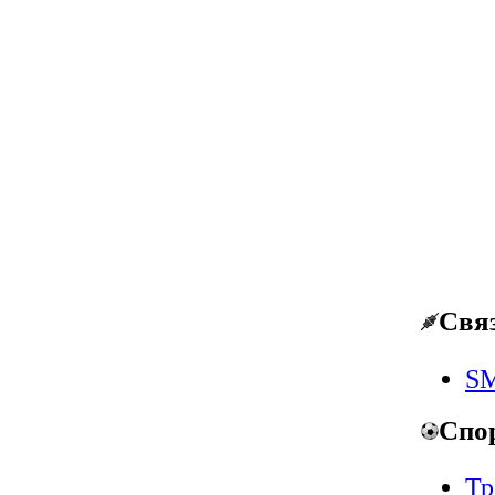
Свя
SM
Спо
Тр