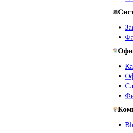
Сис
За
Фа
Офи
Ка
Оф
Сл
Ф
Ком
Bl