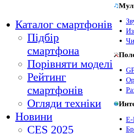
Мул
Зв
Каталог смартфонів
Из
Підбір
Чи
смартфона
Пол
Порівняти моделі
GP
Рейтинг
Ор
смартфонів
Ра
Огляди техніки
Инт
Новини
E-
CES 2025
Бр