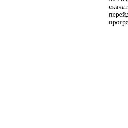
скача
перей
прогр