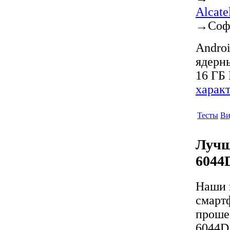
Alcat
→
Соф
Androi
ядерны
16 ГБ 
харак
Тесты
Ви
Лучш
6044
Наши 
смарт
проше
6044D