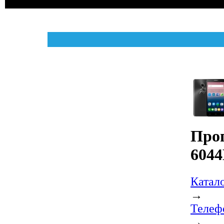
Про
604
Катал
→
Телеф
→