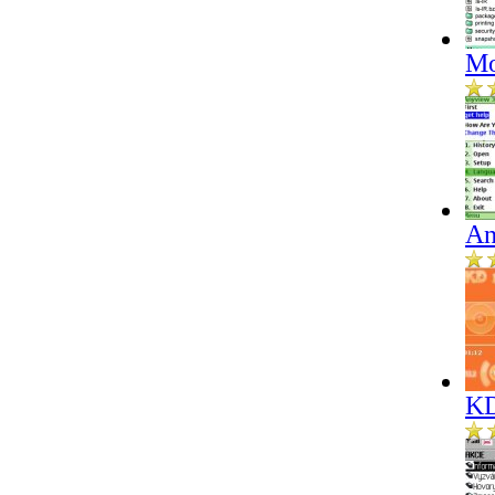
Mo
An
KD