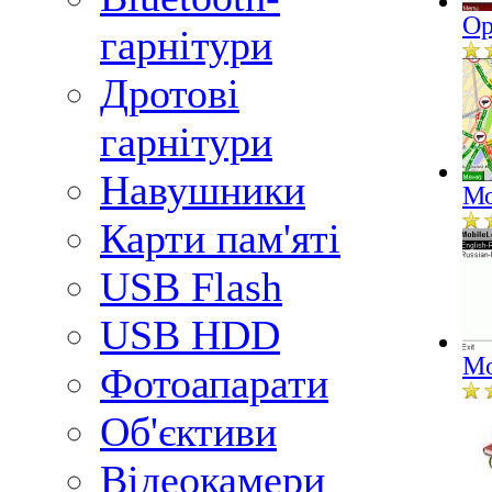
Op
гарнітури
Дротові
гарнітури
Навушники
Мо
Карти пам'яті
USB Flash
USB HDD
Mo
Фотоапарати
Об'єктиви
Відеокамери