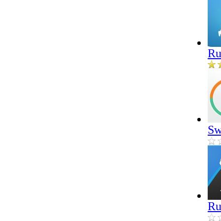
Ru
Sw
Ru