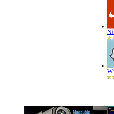
Ni
Wa